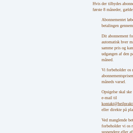
Hvis der tilbydes abonn
første 8 måneder, gælde
Abonnementet løbe
betalingen gennem
Dit abonnement fo
automatisk hver må
samme pris og kan 
udgangen af den p
måned.
Vi forbeholder os r
abonnementsprise
måneds varsel.
Opsigelse skal ske 
e-mail til
kontakt@heilprakt
eller direkte på pl
Ved manglende bet
forbeholder vi os re
suspendere eller af