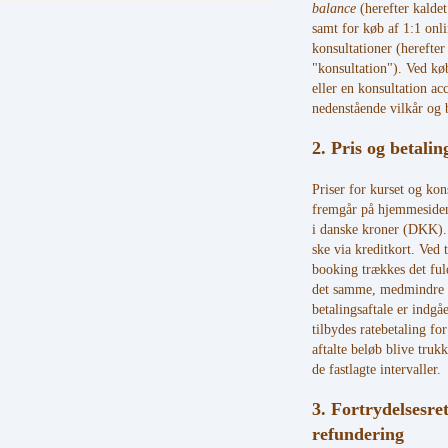
balance
(herefter kaldet
samt for køb af 1:1 onl
konsultationer (herefter
"konsultation"). Ved køb
eller en konsultation ac
nedenstående vilkår og b
2. Pris og betalin
Priser for kurset og kon
fremgår på hjemmesiden
i danske kroner (DKK).
ske via kreditkort. Ved 
booking trækkes det fu
det samme, medmindre
betalingsaftale er indgå
tilbydes ratebetaling for
aftalte beløb blive truk
de fastlagte intervaller.
3. Fortrydelsesre
refundering