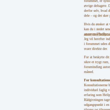
forummet, er synli
øvrige deltagere. 
derfor selv, hvad d
dele – og det sker 
Hvis du ønsker at
kan du i stedet sen
anonym@heilpra
Jeg vil herefter in
i forummet uden d
svare direkte der.
For at beskytte dit
sikre et trygt rum, 
forumindlæg autom
måned.
For konsultation
Konsultationerne b
individuel faglig 
erfaring som Heilp
Rådgivningen tage
udgangspunkt i en 
tilgang og tilpasse