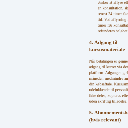
ønsker at aflyse e
en konsultation, sk
senest 24 timer før
tid. Ved aflysning
timer før konsulta
refunderes beløbet
4. Adgang til
kursusmateriale
Når betalingen er genne
adgang til kurset via de
platform. Adgangen gæl
måneder, medmindre and
din købsaftale. Kursusma
udelukkende til personl
ikke deles, kopieres elle
uden skriftlig tilladelse.
5. Abonnementsbe
(hvis relevant)