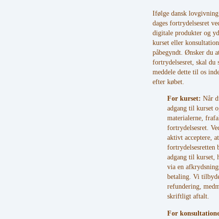
Ifølge dansk lovgivning
dages fortrydelsesret ve
digitale produkter og yd
kurset eller konsultatio
påbegyndt. Ønsker du at
fortrydelsesret, skal du s
meddele dette til os ind
efter købet.
For kurset:
Når du
adgang til kurset o
materialerne, frafa
fortrydelsesret. Ve
aktivt acceptere, at
fortrydelsesretten 
adgang til kurset, 
via en afkrydsnin
betaling. Vi tilbyd
refundering, medm
skriftligt aftalt.
For konsultation