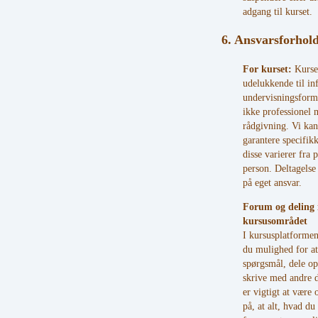
adgang til kurset.
6. Ansvarsforhol
For kurset:
Kurset
udelukkende til in
undervisningsformå
ikke professionel 
rådgivning. Vi kan
garantere specifikk
disse varierer fra p
person. Deltagelse 
på eget ansvar.
Forum og deling 
kursusområdet
I kursusplatforme
du mulighed for at 
spørgsmål, dele op
skrive med andre d
er vigtigt at vær
på, at alt, hvad du 