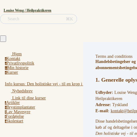
Louise Weng / Heilpraktikeren
Search
⌘K
Hjem
Terms and conditions
Kontakt
k
Handelsbetingelser og
Privatlivspolitik
p
abonnementsbetingels
Min historie
m
Kurser
k
1. Generelle oply
Info kursus: Den holistiske vej - til en krop i balance
Nyhedsbrev
Udbyder:
Louise Weng
Link til dine kurser
Heilpraktikeren
Artikler
a
Adresse:
Tyskland
Brystimplantater
b
E-mail:
kontakt@heilp
Lav Mavesyre
l
Fordøjelse
f
Disse handelsbetingelse
Skolestart
s
køb af og deltagelse i o
Den holistiske vej - til e