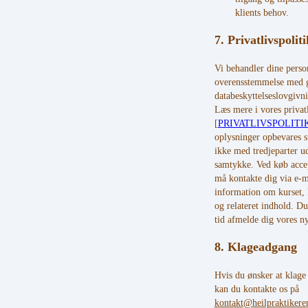
klients behov.
7. Privatlivspoliti
Vi behandler dine perso
overensstemmelse med 
databeskyttelseslovgiv
Læs mere i vores privatl
[
PRIVATLIVSPOLITI
oplysninger opbevares s
ikke med tredjeparter u
samtykke. Ved køb accep
må kontakte dig via e-
information om kurset, 
og relateret indhold. Du
tid afmelde dig vores n
8. Klageadgang
Hvis du ønsker at klage 
kan du kontakte os på
kontakt@heilpraktiker