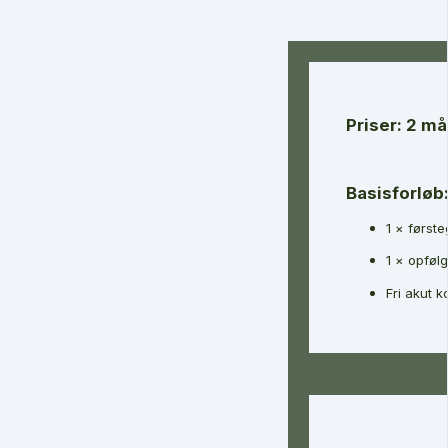
Priser: 2 m
Basisforløb
1 × først
1 × opføl
Fri akut 