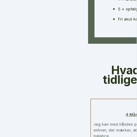
5 × opføl
Fri akut k
Hvad
tidlig
4 Mån
Jeg kan med hånden på 
enhver, der mærker, at
balance.