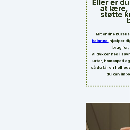
Eller er d
at lære
støtte k
Mit online kursu
balance'
hjælper di
brug for,
Vi dykker ned i søv
urter, homøopati 
så du får en helhed
du kan imp