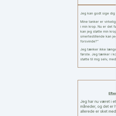
Jeg kan godt sige dig 
Mine tanker er virkeli
i min krop. Nu er det 
kan jeg støtte min krop
smertestillende kan jeg
forsvinde?”
Jeg tænker ikke længe
første. Jeg tænker i kos
støtte til mig selv, me
Efte
Jeg har nu været i et
måneder, og det er h
allerede er sket med