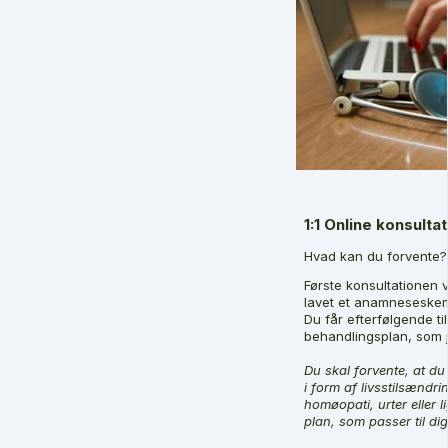
1:1 Online konsulta
Hvad kan du forvente?
Første konsultationen 
lavet et anamneseske
Du får efterfølgende t
behandlingsplan, som je
Du skal forvente, at du 
i form af livsstilsændri
homøopati, urter eller 
plan, som passer til dig 