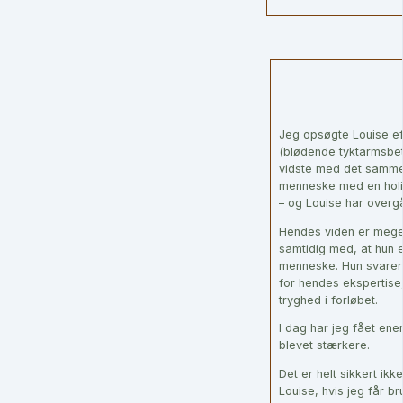
Jeg opsøgte Louise eft
(blødende tyktarmsbe
vidste med det samme,
menneske med en holist
– og Louise har overgå
Hendes viden er meget
samtidig med, at hun 
menneske. Hun svarer a
for hendes ekspertise,
tryghed i forløbet.
I dag har jeg fået ene
blevet stærkere.
Det er helt sikkert ik
Louise, hvis jeg får bru