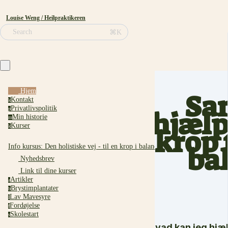
Louise Weng / Heilpraktikeren
⌘K
Search
Hjem
Sa
Kontakt
k
Privatlivspolitik
hjælp
p
Min historie
m
Kurser
k
krop 
ba
Info kursus: Den holistiske vej - til en krop i balance
Nyhedsbrev
Link til dine kurser
Artikler
a
Brystimplantater
b
Lav Mavesyre
l
Fordøjelse
f
Skolestart
s
Hvad kan jeg hjæl