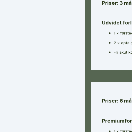
Priser: 3 m
Udvidet for
1 × først
2 × opføl
Fri akut 
Priser: 6 m
Premiumfor
1 × først