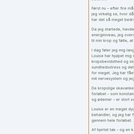
Først nu – efter fire 
jeg virkelig se, hvor då
har det så meget bedr
Da jeg startede, havde
energiniveau, jeg over
til min krop og følte, a
I dag føler jeg mig lang
Louise har hjulpet mi
kropsbevidsthed og sl
sundhedsstress og det
for meget. Jeg har fåe
mit nervesystem og jeg
De kropslige skavanker
forløbet – som konsta
og ødemer – er stort s
Louise er en meget dyg
behandler, og jeg har f
gennem hele forløbet.
Af hjertet tak – og en