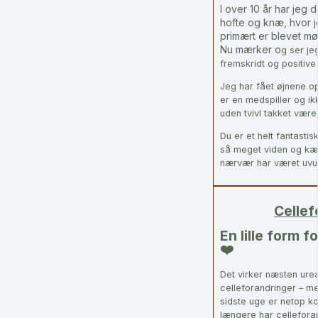
I over 10 år har jeg 
hofte og knæ, hvor 
primært er blevet m
Nu mærker o
g ser j
fremskridt og positive
Jeg har fået øjnene o
er en medspiller og ik
uden tvivl takket være
Du er et helt fantast
så meget viden og kærl
nærvær har været uvur
Cellef
En lille form 
❤️
Det virker næsten urea
celleforandringer – me
sidste uge er netop ko
længere har cellefora