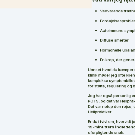
Vedvarende træthed
Fordøjelsesproble
Autoimmune symp
Diffuse smerter
Hormonelle ubala
En krop, der gener
Uanset hvad du kæmper med
klinik møder jeg ofte klie
komplekse symptombillede
for støtte, regulering og 
Jeg har også personlig er
POTS, og det var Heilprakti
Det var netop den rejse, d
Heilpraktiker.
Er du i tvivl om, hvorvidt 
15-minutters indleden
uforpligtende snak.