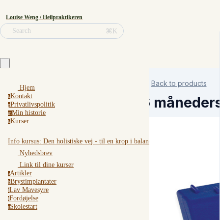
Louise Weng / Heilpraktikeren
⌘K
Search
Back to products
Hjem
Kontakt
k
6 måneders
Privatlivspolitik
p
Min historie
m
Kurser
k
Info kursus: Den holistiske vej - til en krop i balance
Nyhedsbrev
Link til dine kurser
Artikler
a
Brystimplantater
b
Lav Mavesyre
l
Fordøjelse
f
Skolestart
s